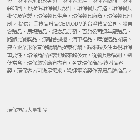
做，環保袋批發及客製，環保袋生產，環保袋廠商，環保
袋印刷。也提供環保餐具設計，環保餐具訂造，環保餐具
批發及客製，環保餐具生產，環保餐具廠商，環保餐具印
刷。 提供企業禮品贈品OEM,ODM的台灣禮品公司、股東
會贈品、展場贈品、紀念品訂製、百貨公司週年慶贈品、
路跑比賽獎品、演唱會週邊、汽車禮品、啤酒贈品探購。
建立企業形象宣傳輔銷品提案行銷。越來越多注重視環保
重要性，環保商品客製也越來越多元，從餐具吸管組，到
便當盒、環保袋等應有盡有，各式環保商品/禮贈品客
製，環保客皆可滿足需求，歡迎電洽製作專屬品牌商品。
環保禮品大量批發