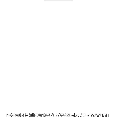
[客製化禮物]迷你保溫水壺-1000ML