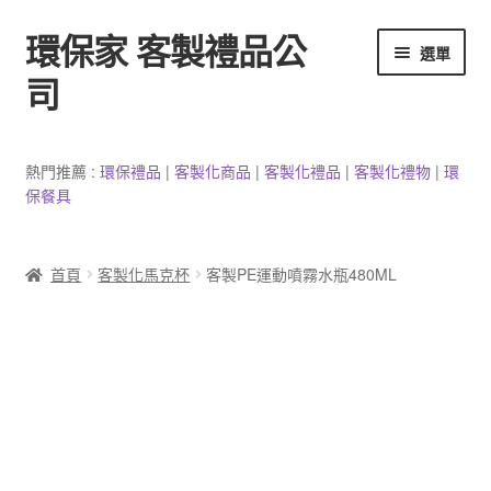
環保家 客製禮品公
跳
跳
選單
至
至
司
導
主
覽
要
環保餐具客製
列
內
熱門推薦 :
環保禮品
|
客製
化
商品
|
客
製
化禮品
|
客製化禮物
|
環
容
保餐具
3C產品客製
客製化馬克杯
首頁
客製化馬克杯
客製PE運動噴霧水瓶480ML
防疫用品
客製化居家生活用品
文具客製