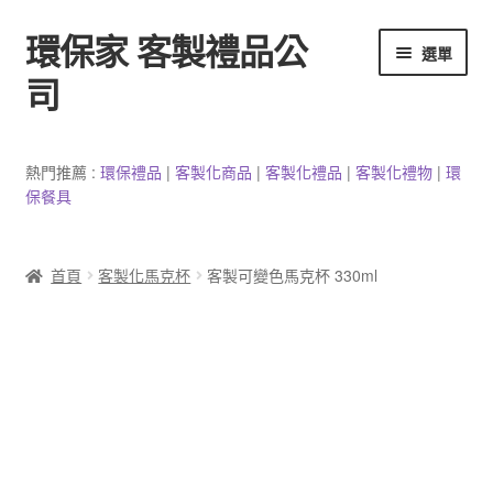
環保家 客製禮品公
跳
跳
選單
至
至
司
導
主
覽
要
環保餐具客製
列
內
熱門推薦 :
環保禮品
|
客製
化
商品
|
客
製
化禮品
|
客製化禮物
|
環
容
保餐具
3C產品客製
客製化馬克杯
首頁
客製化馬克杯
客製可變色馬克杯 330ml
防疫用品
客製化居家生活用品
文具客製