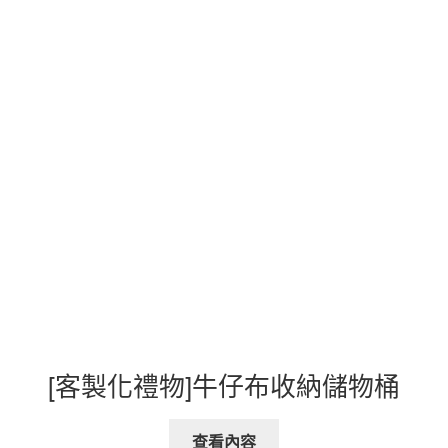
[客製化禮物]牛仔布收納儲物桶
查看內容