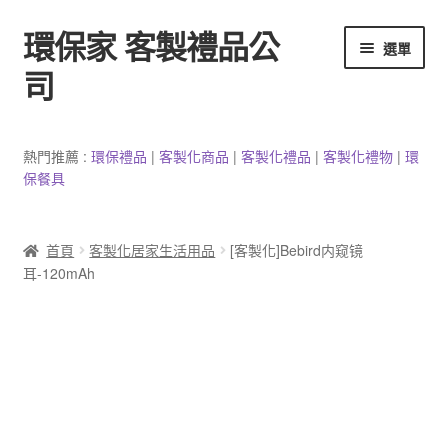
環保家 客製禮品公
跳
跳
選單
至
至
司
導
主
覽
要
環保餐具客製
列
內
熱門推薦 :
環保禮品
|
客製
化
商品
|
客
製
化禮品
|
客製化禮物
|
環
容
保餐具
3C產品客製
客製化馬克杯
首頁
客製化居家生活用品
[客製化]Bebird内窥镜
耳-120mAh
防疫用品
客製化居家生活用品
文具客製