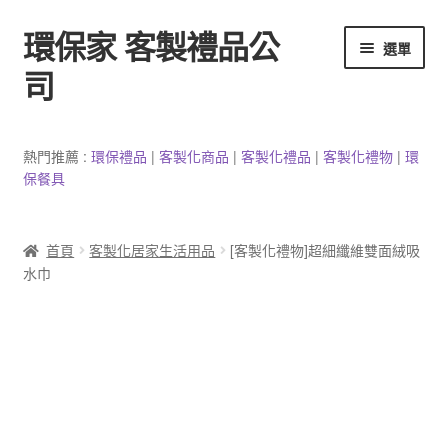
環保家 客製禮品公
跳
跳
選單
至
至
司
導
主
覽
要
環保餐具客製
列
內
熱門推薦 :
環保禮品
|
客製
化
商品
|
客
製
化禮品
|
客製化禮物
|
環
容
保餐具
3C產品客製
客製化馬克杯
首頁
客製化居家生活用品
[客製化禮物]超細纖維雙面絨吸
水巾
防疫用品
客製化居家生活用品
文具客製