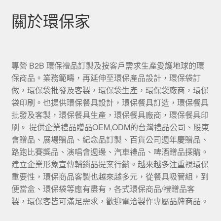
關於環保家
專營 B2B 環保禮品訂製及按客戶需求生產愛護地球的環
保商品。業務範疇，再延伸至環保產品設計，環保袋訂
做，環保袋批發及客製，環保袋生產，環保袋廠商，環保
袋印刷。也提供環保餐具設計，環保餐具訂造，環保餐具
批發及客製，環保餐具生產，環保餐具廠商，環保餐具印
刷。 提供企業禮品贈品OEM,ODM的台灣禮品公司、股東
會贈品、展場贈品、紀念品訂製、百貨公司週年慶贈品、
路跑比賽獎品、演唱會週邊、汽車禮品、啤酒贈品探購。
建立企業形象宣傳輔銷品提案行銷。越來越多注重視環保
重要性，環保商品客製也越來越多元，從餐具吸管組，到
便當盒、環保袋等應有盡有，各式環保商品/禮贈品客
製，環保客皆可滿足需求，歡迎電洽製作專屬品牌商品。