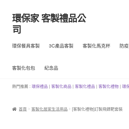
環保家 客製禮品公
跳
跳
至
至
司
導
主
覽
要
列
內
環保餐具客製
3C產品客製
客製化馬克杯
防疫
容
客製化包包
紀念品
熱門推薦 :
環保禮品
|
客製
化
商品
|
客
製
化禮品
|
客製化禮物
|
環
首頁
客製化居家生活用品
[客製化禮物]訂製飛鏢靶套裝