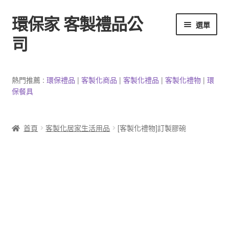
環保家 客製禮品公
跳
跳
選單
至
至
司
導
主
覽
要
環保餐具客製
列
內
熱門推薦 :
環保禮品
|
客製
化
商品
|
客
製
化禮品
|
客製化禮物
|
環
容
保餐具
3C產品客製
客製化馬克杯
首頁
客製化居家生活用品
[客製化禮物]訂製膠碗
防疫用品
客製化居家生活用品
文具客製