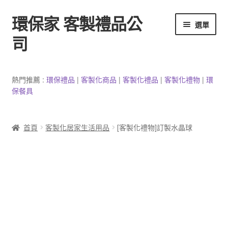
環保家 客製禮品公
跳
跳
選單
至
至
司
導
主
覽
要
環保餐具客製
列
內
熱門推薦 :
環保禮品
|
客製
化
商品
|
客
製
化禮品
|
客製化禮物
|
環
容
保餐具
3C產品客製
客製化馬克杯
首頁
客製化居家生活用品
[客製化禮物]訂製水晶球
防疫用品
客製化居家生活用品
文具客製