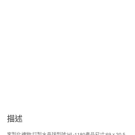
描述
客製化禮物:訂製水晶球型號:HL-1180產品尺寸:69 x 30.5