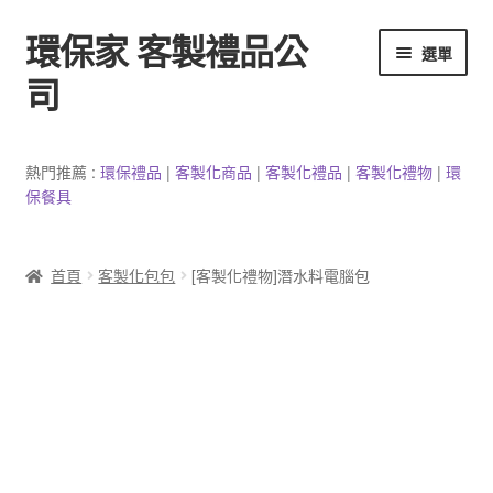
環保家 客製禮品公
跳
跳
選單
至
至
司
導
主
覽
要
環保餐具客製
列
內
熱門推薦 :
環保禮品
|
客製
化
商品
|
客
製
化禮品
|
客製化禮物
|
環
容
保餐具
3C產品客製
客製化馬克杯
首頁
客製化包包
[客製化禮物]潛水料電腦包
防疫用品
客製化居家生活用品
文具客製