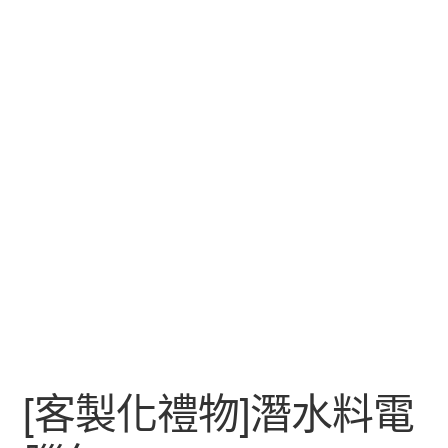
[客製化禮物]潛水料電