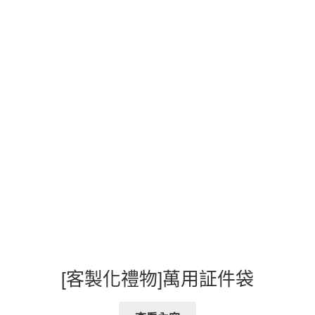
[客製化禮物]萬用証件袋