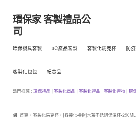
環保家 客製禮品公
跳
跳
至
至
司
導
主
覽
要
列
內
環保餐具客製
3C產品客製
客製化馬克杯
防疫
容
客製化包包
紀念品
熱門推薦 :
環保禮品
|
客製
化
商品
|
客
製
化禮品
|
客製化禮物
|
環
首頁
客製化馬克杯
[客製化禮物]木蓋不銹鋼保溫杯-250ML