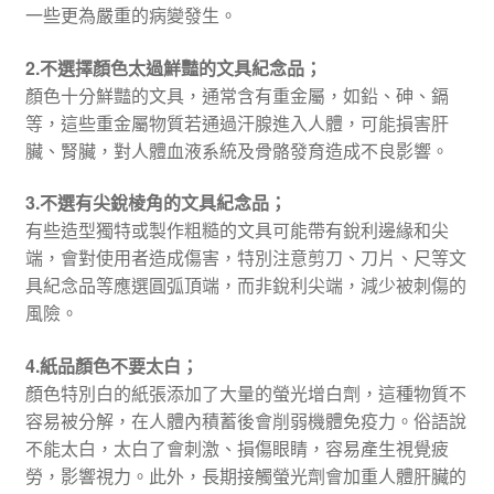
一些更為嚴重的病變發生。
2.不選擇顏色太過鮮豔的文具紀念品；
顏色十分鮮豔的文具，通常含有重金屬，如鉛、砷、鎘
等，這些重金屬物質若通過汗腺進入人體，可能損害肝
臟、腎臟，對人體血液系統及骨骼發育造成不良影響。
3.不選有尖銳棱角的文具紀念品；
有些造型獨特或製作粗糙的文具可能帶有銳利邊緣和尖
端，會對使用者造成傷害，特別注意剪刀、刀片、尺等文
具紀念品等應選圓弧頂端，而非銳利尖端，減少被刺傷的
風險。
4.紙品顏色不要太白；
顏色特別白的紙張添加了大量的螢光增白劑，這種物質不
容易被分解，在人體內積蓄後會削弱機體免疫力。俗語說
不能太白，太白了會刺激、損傷眼睛，容易產生視覺疲
勞，影響視力。此外，長期接觸螢光劑會加重人體肝臟的