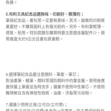
負擔。
5.布料文具紀念品選無味、印刷好、輕薄的；
筆袋紀念品、書包等一定要無異味。其次，圖案的印刷質
量要好，不購買面料上有螢光粉的。另外，布料要輕薄、
透氣、耐用。特別提醒在購買時要注意選金屬配件少、揹
帶寬度大於5公分且書包質量輕。
6.選擇筆紀念品要注意顏料、筆套、筆芯；
對油畫筆、蠟筆、顏料等謹防顏料中的重金屬，使用後應
盡快蓋上筆蓋並及時洗手；儘量不使用中性筆芯，不使用
難降解且含有揮發性物質、油墨、浮脂等污染物。
7.儘量少用修正液(立可白/立可帶)；
修正液(立可白/立可帶)本身有一定毒性，如主要成份鈦白