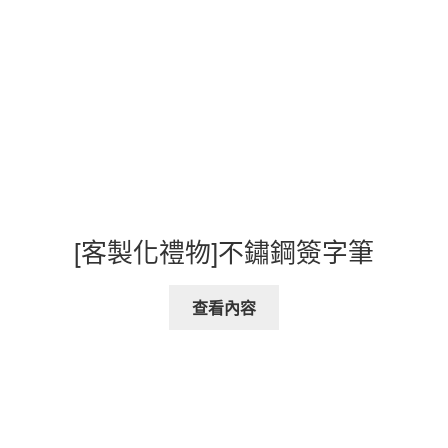
[客製化禮物]不鏽鋼簽字筆
查看內容