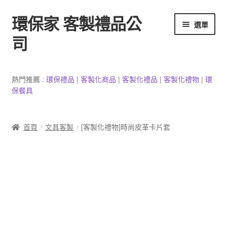
環保家 客製禮品公
跳
跳
選單
至
至
司
導
主
覽
要
環保餐具客製
列
內
熱門推薦 :
環保禮品
|
客製
化
商品
|
客
製
化禮品
|
客製化禮物
|
環
容
保餐具
3C產品客製
客製化馬克杯
首頁
文具客製
[客製化禮物]時尚皮革卡片套
防疫用品
客製化居家生活用品
文具客製