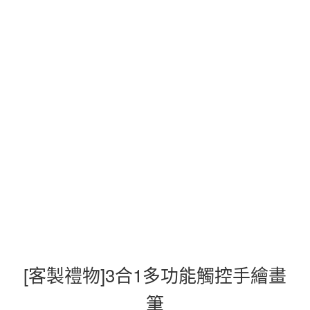
[客製禮物]3合1多功能觸控手繪畫
筆