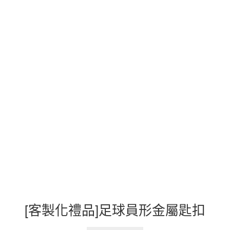
[客製化禮品]足球員形金屬匙扣