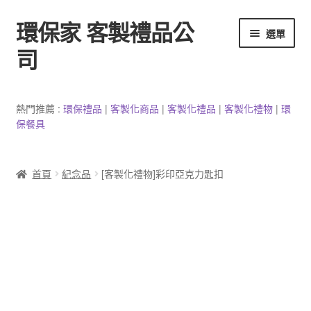
環保家 客製禮品公
跳
跳
選單
至
至
司
導
主
覽
要
環保餐具客製
列
內
熱門推薦 :
環保禮品
|
客製
化
商品
|
客
製
化禮品
|
客製化禮物
|
環
容
保餐具
3C產品客製
客製化馬克杯
首頁
紀念品
[客製化禮物]彩印亞克力匙扣
防疫用品
客製化居家生活用品
文具客製