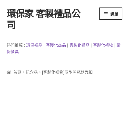
環保家 客製禮品公
跳
跳
選單
至
至
司
導
主
覽
要
環保餐具客製
列
內
熱門推薦 :
環保禮品
|
客製
化
商品
|
客
製
化禮品
|
客製化禮物
|
環
容
保餐具
3C產品客製
客製化馬克杯
首頁
紀念品
[客製化禮物]屋型開瓶器匙扣
防疫用品
客製化居家生活用品
文具客製