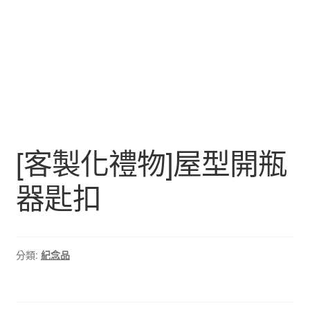
[客製化禮物]屋型開瓶
器匙扣
分類:
紀念品