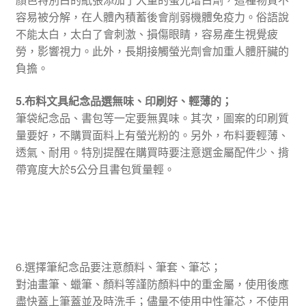
容易被分解，在人體內積蓄後會削弱機體免疫力。俗語說
不能太白，太白了會刺激、損傷眼睛，容易產生視覺疲
勞，影響視力。此外，長期接觸螢光劑會加重人體肝臟的
負擔。
5.布料文具紀念品選無味、印刷好、輕薄的；
筆袋紀念品、書包等一定要無異味。其次，圖案的印刷質
量要好，不購買面料上有螢光粉的。另外，布料要輕薄、
透氣、耐用。特別提醒在購買時要注意選金屬配件少、揹
帶寬度大於5公分且書包質量輕。
6.選擇筆紀念品要注意顏料、筆套、筆芯；
對油畫筆、蠟筆、顏料等謹防顏料中的重金屬，使用後應
盡快蓋上筆蓋並及時洗手；儘量不使用中性筆芯，不使用