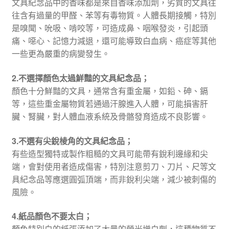
文具紀念品中的香味都是來自香味添加劑，劣質的文具往
往含有過量的甲醛、苯等有毒物質。人體長期接觸，特別
是嗅聞、吮吸、啃咬等，可造成鼻、咽喉發炎，引起頭
痛、噁心、記憶力減退，還可能導致白血病、癌症等其他
一些更為嚴重的病變發生。
2.不選擇顏色太過鮮豔的文具紀念品；
顏色十分鮮豔的文具，通常含有重金屬，如鉛、砷、鎘
等，這些重金屬物質若通過汗腺進入人體，可能損害肝
臟、腎臟，對人體血液系統及骨骼發育造成不良影響。
3.不選有尖銳棱角的文具紀念品；
有些造型獨特或製作粗糙的文具可能帶有銳利邊緣和尖
端，會對使用者造成傷害，特別注意剪刀、刀片、尺等文
具紀念品等應選圓弧頂端，而非銳利尖端，減少被刺傷的
風險。
4.紙品顏色不要太白；
顏色特別白的紙張添加了大量的螢光增白劑，這種物質不