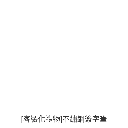
[客製化禮物]不鏽鋼簽字筆