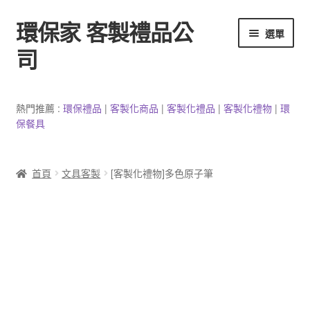
環保家 客製禮品公
跳
跳
選單
至
至
司
導
主
覽
要
環保餐具客製
列
內
熱門推薦 :
環保禮品
|
客製
化
商品
|
客
製
化禮品
|
客製化禮物
|
環
容
保餐具
3C產品客製
客製化馬克杯
首頁
文具客製
[客製化禮物]多色原子筆
防疫用品
客製化居家生活用品
文具客製