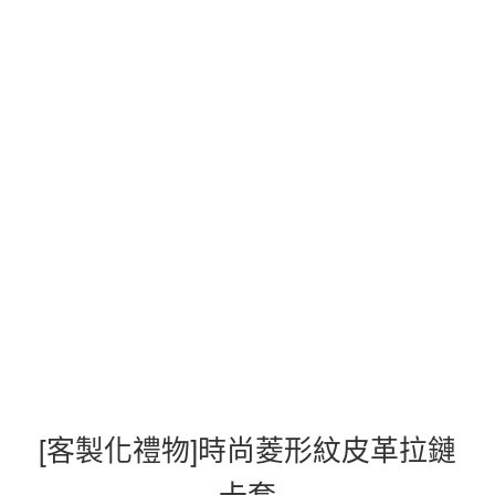
[客製化禮物]時尚菱形紋皮革拉鏈
卡套