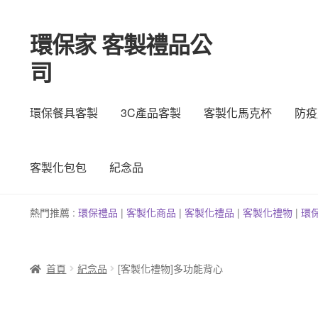
環保家 客製禮品公
跳
跳
至
至
司
導
主
覽
要
列
內
環保餐具客製
3C產品客製
客製化馬克杯
防疫
容
客製化包包
紀念品
熱門推薦 :
環保禮品
|
客製
化
商品
|
客
製
化禮品
|
客製化禮物
|
環
首頁
紀念品
[客製化禮物]多功能背心