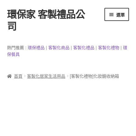
環保家 客製禮品公
跳
跳
選單
至
至
司
導
主
覽
要
環保餐具客製
列
內
熱門推薦 :
環保禮品
|
客製
化
商品
|
客
製
化禮品
|
客製化禮物
|
環
容
保餐具
3C產品客製
客製化馬克杯
首頁
客製化居家生活用品
[客製化禮物]化妝鏡收納箱
防疫用品
客製化居家生活用品
文具客製