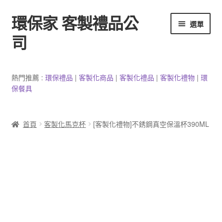
環保家 客製禮品公
跳
跳
選單
至
至
司
導
主
覽
要
環保餐具客製
列
內
熱門推薦 :
環保禮品
|
客製
化
商品
|
客
製
化禮品
|
客製化禮物
|
環
容
保餐具
3C產品客製
客製化馬克杯
首頁
客製化馬克杯
[客製化禮物]不銹鋼真空保溫杯390ML
防疫用品
客製化居家生活用品
文具客製