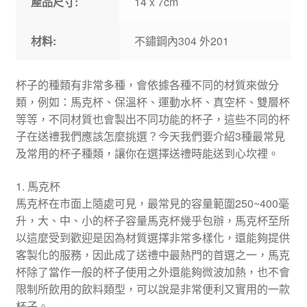
產品尺寸:
14 x 7cm
材料:
不鏽鋼內304 外201
杯子的種類有非常多種，會依據各種不同的材質來做分
類，例如：馬克杯、保溫杯、運動水杯、真空杯、雙層杯
等等，不同材質也會製出不同功能的杯子，這些不同的杯
子在送禮我們應該怎麼挑選？今天我們要介紹3種最常見
及常用的杯子種類，讓你在選擇送禮時能送到心坎裡。
1. 馬克杯
馬克杯在市面上隨處可見，最常見的容量範圍250~400毫
升，大、中、小的杯子容量馬克杯幾乎包辦，馬克杯至所
以這麼受到歡迎是因為材質選擇非常多樣化，還能夠提供
客製化的服務，因此成了送禮中最熱門的首選之一，馬克
杯除了當作一般的杯子使用之外還能夠微波加熱，也不會
限制所飲用的飲料類型，可以說是非常便利又實用的一款
杯子。