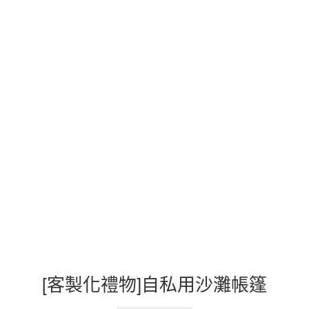
[客製化禮物]自私用沙灘帳篷