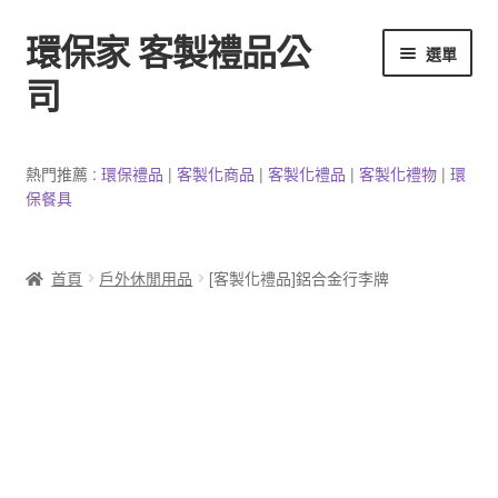
環保家 客製禮品公
跳
跳
選單
至
至
司
導
主
覽
要
環保餐具客製
列
內
熱門推薦 :
環保禮品
|
客製
化
商品
|
客
製
化禮品
|
客製化禮物
|
環
容
保餐具
3C產品客製
客製化馬克杯
首頁
戶外休閒用品
[客製化禮品]鋁合金行李牌
防疫用品
客製化居家生活用品
文具客製