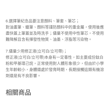
6.選擇筆紀念品要注意顏料、筆套、筆芯；
對油畫筆、蠟筆、顏料等謹防顏料中的重金屬，使用後應
盡快蓋上筆蓋並及時洗手；儘量不使用中性筆芯，不使用
難降解且含有揮發性物質、油墨、浮脂等污染物。
7.儘量少用修正液(立可白/立可帶)；
修正液(立可白/立可帶)本身有一定毒性，如主要成份鈦白
粉和甲基環己烷，正常使用對人體形象很少，但由於小學
生年齡較小，身體還處於發育時期，長期接觸這類有機溶
劑還是有不良影響。
相關商品