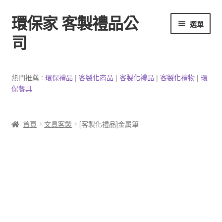
環保家 客製禮品公
跳
跳
選單
至
至
司
導
主
覽
要
環保餐具客製
列
內
熱門推薦 :
環保禮品
|
客製
化
商品
|
客
製
化禮品
|
客製化禮物
|
環
容
保餐具
3C產品客製
客製化馬克杯
首頁
文具客製
[客製化禮品]金属筆
防疫用品
客製化居家生活用品
文具客製