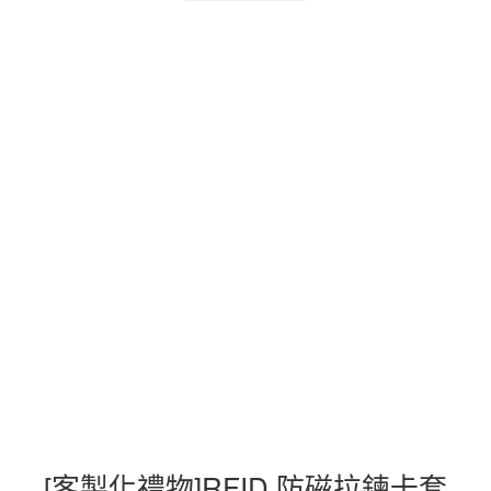
[客製化禮物]RFID 防磁拉鍊卡套