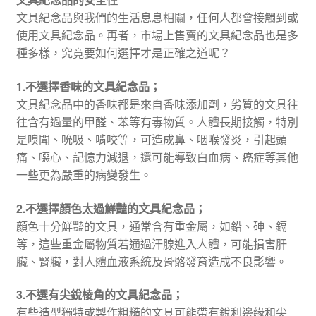
文具紀念品與我們的生活息息相關，任何人都會接觸到或
使用文具紀念品。再者，市場上售賣的文具紀念品也是多
種多樣，究竟要如何選擇才是正確之道呢？
1.不選擇香味的文具紀念品；
文具紀念品中的香味都是來自香味添加劑，劣質的文具往
往含有過量的甲醛、苯等有毒物質。人體長期接觸，特別
是嗅聞、吮吸、啃咬等，可造成鼻、咽喉發炎，引起頭
痛、噁心、記憶力減退，還可能導致白血病、癌症等其他
一些更為嚴重的病變發生。
2.不選擇顏色太過鮮豔的文具紀念品；
顏色十分鮮豔的文具，通常含有重金屬，如鉛、砷、鎘
等，這些重金屬物質若通過汗腺進入人體，可能損害肝
臟、腎臟，對人體血液系統及骨骼發育造成不良影響。
3.不選有尖銳棱角的文具紀念品；
有些造型獨特或製作粗糙的文具可能帶有銳利邊緣和尖