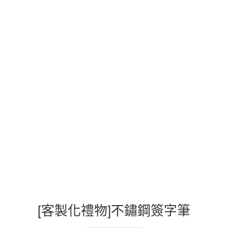
[客製化禮物]不鏽鋼簽字筆