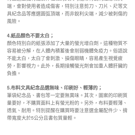
端，會對使用者造成傷害，特別注意剪刀、刀片、尺等文
具紀念品等應選圓弧頂端，而非銳利尖端，減少被刺傷的
風險。
4.紙品顏色不要太白；
顏色特別白的紙張添加了大量的螢光增白劑，這種物質不
容易被分解，在人體內積蓄後會削弱機體免疫力。俗語說
不能太白，太白了會刺激、損傷眼睛，容易產生視覺疲
勞，影響視力。此外，長期接觸螢光劑會加重人體肝臟的
負擔。
5.布料文具紀念品選無味、印刷好、輕薄的；
筆袋紀念品、書包等一定要無異味。其次，圖案的印刷質
量要好，不購買面料上有螢光粉的。另外，布料要輕薄、
透氣、耐用。特別提醒在購買時要注意選金屬配件少、揹
帶寬度大於5公分且書包質量輕。