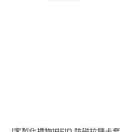
[客製化禮物]RFID 防磁拉鍊卡套