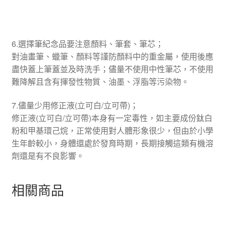
6.選擇筆紀念品要注意顏料、筆套、筆芯；
對油畫筆、蠟筆、顏料等謹防顏料中的重金屬，使用後應
盡快蓋上筆蓋並及時洗手；儘量不使用中性筆芯，不使用
難降解且含有揮發性物質、油墨、浮脂等污染物。
7.儘量少用修正液(立可白/立可帶)；
修正液(立可白/立可帶)本身有一定毒性，如主要成份鈦白
粉和甲基環己烷，正常使用對人體形象很少，但由於小學
生年齡較小，身體還處於發育時期，長期接觸這類有機溶
劑還是有不良影響。
相關商品