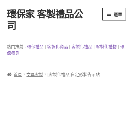
環保家 客製禮品公
跳
跳
選單
至
至
司
導
主
覽
要
環保餐具客製
列
內
熱門推薦 :
環保禮品
|
客製
化
商品
|
客
製
化禮品
|
客製化禮物
|
環
容
保餐具
3C產品客製
客製化馬克杯
首頁
文具客製
[客製化禮品]自定形狀告示貼
防疫用品
客製化居家生活用品
文具客製