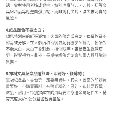
端，會對使用者造成傷害，特別注意剪刀、刀片、尺等文
具紀念品等應選圓弧頂端，而非銳利尖端，減少被刺傷的
風險。
4.紙品顏色不要太白；
顏色特別白的紙張添加了大量的螢光增白劑，這種物質不
容易被分解，在人體內積蓄後會削弱機體免疫力。俗語說
不能太白，太白了會刺激、損傷眼睛，容易產生視覺疲
勞，影響視力。此外，長期接觸螢光劑會加重人體肝臟的
負擔。
5.布料文具紀念品選無味、印刷好、輕薄的；
筆袋紀念品、書包等一定要無異味。其次，圖案的印刷質
量要好，不購買面料上有螢光粉的。另外，布料要輕薄、
透氣、耐用。特別提醒在購買時要注意選金屬配件少、揹
帶寬度大於5公分且書包質量輕。