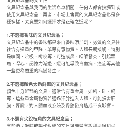
文具紀念品的安全性
文具紀念品與我們的生活息息相關，任何人都會接觸到或
使用文具紀念品。再者，市場上售賣的文具紀念品也是多
種多樣，究竟要如何選擇才是正確之道呢？
1.不選擇香味的文具紀念品；
文具紀念品中的香味都是來自香味添加劑，劣質的文具往
往含有過量的甲醛、苯等有毒物質。人體長期接觸，特別
是嗅聞、吮吸、啃咬等，可造成鼻、咽喉發炎，引起頭
痛、噁心、記憶力減退，還可能導致白血病、癌症等其他
一些更為嚴重的病變發生。
2.不選擇顏色太過鮮豔的文具紀念品；
顏色十分鮮豔的文具，通常含有重金屬，如鉛、砷、鎘
等，這些重金屬物質若通過汗腺進入人體，可能損害肝
臟、腎臟，對人體血液系統及骨骼發育造成不良影響。
3.不選有尖銳棱角的文具紀念品；
有些造型獨特或製作粗糙的文具可能帶有銳利邊緣和尖