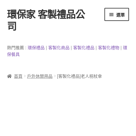
環保家 客製禮品公
跳
跳
選單
至
至
司
導
主
覽
要
環保餐具客製
列
內
熱門推薦 :
環保禮品
|
客製
化
商品
|
客
製
化禮品
|
客製化禮物
|
環
容
保餐具
3C產品客製
客製化馬克杯
首頁
戶外休閒用品
[客製化禮品]老人柺杖傘
防疫用品
客製化居家生活用品
文具客製