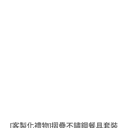
[客製化禮物]摺疊不鏽鋼餐具套裝