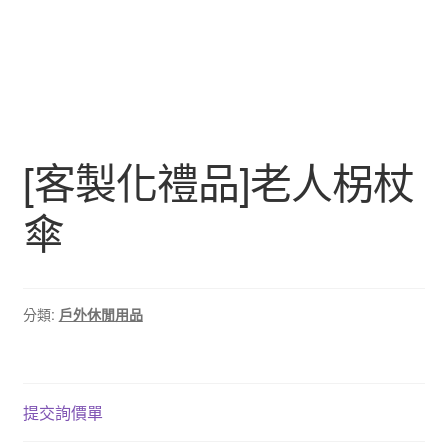
[客製化禮品]老人柺杖
傘
分類:
戶外休閒用品
提交詢價單