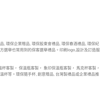
, 環保企業贈品, 環保股東會禮品, 環保春酒禮品, 環保紀
地方選舉也常用到的保客選舉禮品。印刷logo,設計及訂造服
溫杯客製， 保溫瓶客製， 象印保溫瓶客製， 馬克杯客製，
杯等。環保隨手杯, 創意贈品, 台灣製禮品或企業禮品推