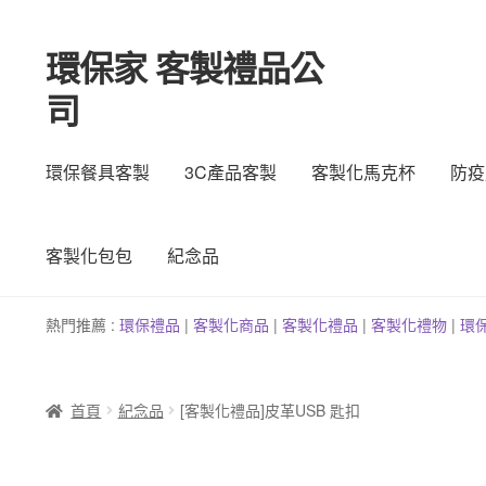
環保家 客製禮品公
跳
跳
至
至
司
導
主
覽
要
列
內
環保餐具客製
3C產品客製
客製化馬克杯
防疫
容
客製化包包
紀念品
熱門推薦 :
環保禮品
|
客製
化
商品
|
客
製
化禮品
|
客製化禮物
|
環
首頁
紀念品
[客製化禮品]皮革USB 匙扣