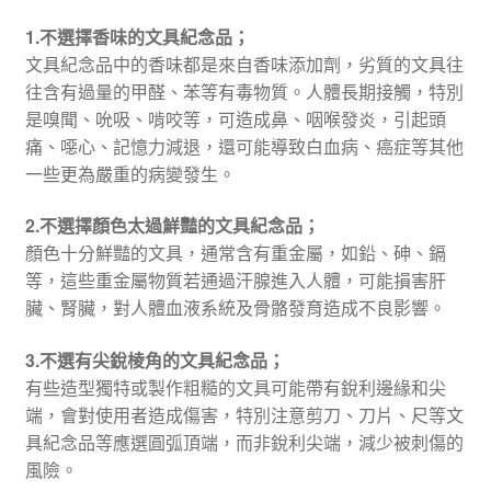
1.不選擇香味的文具紀念品；
文具紀念品中的香味都是來自香味添加劑，劣質的文具往
往含有過量的甲醛、苯等有毒物質。人體長期接觸，特別
是嗅聞、吮吸、啃咬等，可造成鼻、咽喉發炎，引起頭
痛、噁心、記憶力減退，還可能導致白血病、癌症等其他
一些更為嚴重的病變發生。
2.不選擇顏色太過鮮豔的文具紀念品；
顏色十分鮮豔的文具，通常含有重金屬，如鉛、砷、鎘
等，這些重金屬物質若通過汗腺進入人體，可能損害肝
臟、腎臟，對人體血液系統及骨骼發育造成不良影響。
3.不選有尖銳棱角的文具紀念品；
有些造型獨特或製作粗糙的文具可能帶有銳利邊緣和尖
端，會對使用者造成傷害，特別注意剪刀、刀片、尺等文
具紀念品等應選圓弧頂端，而非銳利尖端，減少被刺傷的
風險。