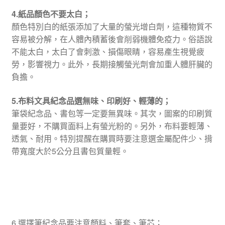
4.紙品顏色不要太白；
顏色特別白的紙張添加了大量的螢光增白劑，這種物質不
容易被分解，在人體內積蓄後會削弱機體免疫力。俗語說
不能太白，太白了會刺激、損傷眼睛，容易產生視覺疲
勞，影響視力。此外，長期接觸螢光劑會加重人體肝臟的
負擔。
5.布料文具紀念品選無味、印刷好、輕薄的；
筆袋紀念品、書包等一定要無異味。其次，圖案的印刷質
量要好，不購買面料上有螢光粉的。另外，布料要輕薄、
透氣、耐用。特別提醒在購買時要注意選金屬配件少、揹
帶寬度大於5公分且書包質量輕。
6.選擇筆紀念品要注意顏料、筆套、筆芯；