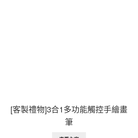
[客製禮物]3合1多功能觸控手繪畫
筆