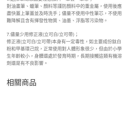
對油畫筆、蠟筆、顏料等謹防顏料中的重金屬，使用後應
盡快蓋上筆蓋並及時洗手；儘量不使用中性筆芯，不使用
難降解且含有揮發性物質、油墨、浮脂等污染物。
7.儘量少用修正液(立可白/立可帶)；
修正液(立可白/立可帶)本身有一定毒性，如主要成份鈦白
粉和甲基環己烷，正常使用對人體形象很少，但由於小學
生年齡較小，身體還處於發育時期，長期接觸這類有機溶
劑還是有不良影響。
相關商品