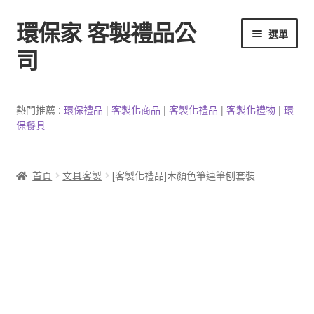
環保家 客製禮品公
跳
跳
選單
至
至
司
導
主
覽
要
環保餐具客製
列
內
熱門推薦 :
環保禮品
|
客製
化
商品
|
客
製
化禮品
|
客製化禮物
|
環
容
保餐具
3C產品客製
客製化馬克杯
首頁
文具客製
[客製化禮品]木顏色筆連筆刨套裝
防疫用品
客製化居家生活用品
文具客製