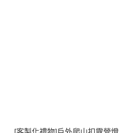
[客製化禮物]戶外爬山扣露營燈