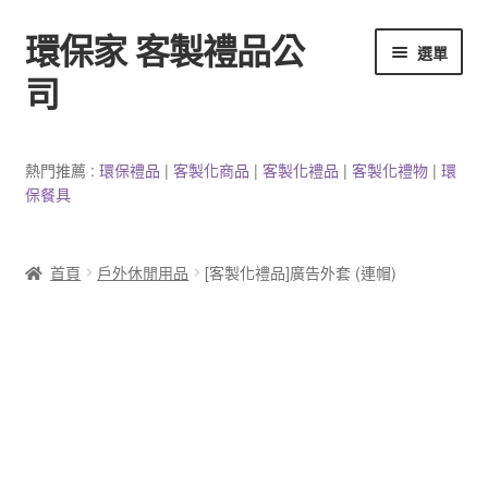
環保家 客製禮品公
跳
跳
選單
至
至
司
導
主
覽
要
環保餐具客製
列
內
熱門推薦 :
環保禮品
|
客製
化
商品
|
客
製
化禮品
|
客製化禮物
|
環
容
保餐具
3C產品客製
客製化馬克杯
首頁
戶外休閒用品
[客製化禮品]廣告外套 (連帽)
防疫用品
客製化居家生活用品
文具客製