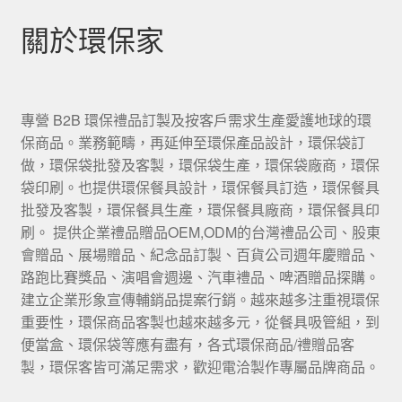
關於環保家
專營 B2B 環保禮品訂製及按客戶需求生產愛護地球的環
保商品。業務範疇，再延伸至環保產品設計，環保袋訂
做，環保袋批發及客製，環保袋生產，環保袋廠商，環保
袋印刷。也提供環保餐具設計，環保餐具訂造，環保餐具
批發及客製，環保餐具生產，環保餐具廠商，環保餐具印
刷。 提供企業禮品贈品OEM,ODM的台灣禮品公司、股東
會贈品、展場贈品、紀念品訂製、百貨公司週年慶贈品、
路跑比賽獎品、演唱會週邊、汽車禮品、啤酒贈品探購。
建立企業形象宣傳輔銷品提案行銷。越來越多注重視環保
重要性，環保商品客製也越來越多元，從餐具吸管組，到
便當盒、環保袋等應有盡有，各式環保商品/禮贈品客
製，環保客皆可滿足需求，歡迎電洽製作專屬品牌商品。