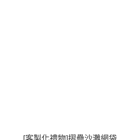
[客製化禮物]摺疊沙灘網袋