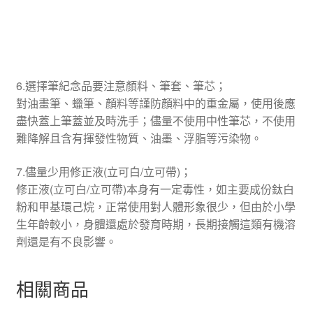
6.選擇筆紀念品要注意顏料、筆套、筆芯；
對油畫筆、蠟筆、顏料等謹防顏料中的重金屬，使用後應
盡快蓋上筆蓋並及時洗手；儘量不使用中性筆芯，不使用
難降解且含有揮發性物質、油墨、浮脂等污染物。
7.儘量少用修正液(立可白/立可帶)；
修正液(立可白/立可帶)本身有一定毒性，如主要成份鈦白
粉和甲基環己烷，正常使用對人體形象很少，但由於小學
生年齡較小，身體還處於發育時期，長期接觸這類有機溶
劑還是有不良影響。
相關商品