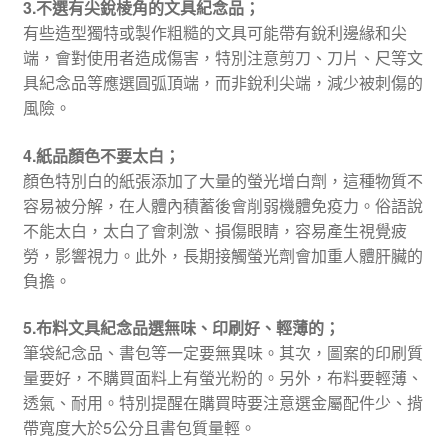
3.不選有尖銳棱角的文具紀念品；
有些造型獨特或製作粗糙的文具可能帶有銳利邊緣和尖
端，會對使用者造成傷害，特別注意剪刀、刀片、尺等文
具紀念品等應選圓弧頂端，而非銳利尖端，減少被刺傷的
風險。
4.紙品顏色不要太白；
顏色特別白的紙張添加了大量的螢光增白劑，這種物質不
容易被分解，在人體內積蓄後會削弱機體免疫力。俗語說
不能太白，太白了會刺激、損傷眼睛，容易產生視覺疲
勞，影響視力。此外，長期接觸螢光劑會加重人體肝臟的
負擔。
5.布料文具紀念品選無味、印刷好、輕薄的；
筆袋紀念品、書包等一定要無異味。其次，圖案的印刷質
量要好，不購買面料上有螢光粉的。另外，布料要輕薄、
透氣、耐用。特別提醒在購買時要注意選金屬配件少、揹
帶寬度大於5公分且書包質量輕。