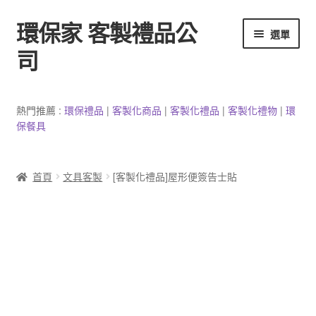
環保家 客製禮品公
跳
跳
選單
至
至
司
導
主
覽
要
環保餐具客製
列
內
熱門推薦 :
環保禮品
|
客製
化
商品
|
客
製
化禮品
|
客製化禮物
|
環
容
保餐具
3C產品客製
客製化馬克杯
首頁
文具客製
[客製化禮品]屋形便簽告士貼
防疫用品
客製化居家生活用品
文具客製