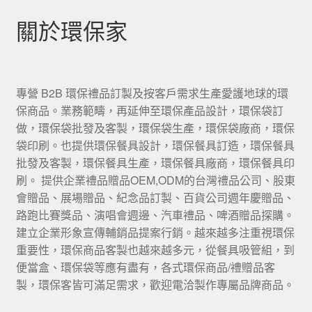
關於環保家
專營 B2B 環保禮品訂製及按客戶需求生產愛護地球的環
保商品。業務範疇，再延伸至環保產品設計，環保袋訂
做，環保袋批發及客製，環保袋生產，環保袋廠商，環保
袋印刷。也提供環保餐具設計，環保餐具訂造，環保餐具
批發及客製，環保餐具生產，環保餐具廠商，環保餐具印
刷。 提供企業禮品贈品OEM,ODM的台灣禮品公司、股東
會贈品、展場贈品、紀念品訂製、百貨公司週年慶贈品、
路跑比賽獎品、演唱會週邊、汽車禮品、啤酒贈品探購。
建立企業形象宣傳輔銷品提案行銷。越來越多注重視環保
重要性，環保商品客製也越來越多元，從餐具吸管組，到
便當盒、環保袋等應有盡有，各式環保商品/禮贈品客
製，環保客皆可滿足需求，歡迎電洽製作專屬品牌商品。