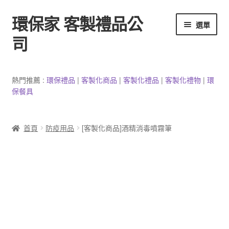
環保家 客製禮品公
跳
跳
選單
至
至
司
導
主
覽
要
環保餐具客製
列
內
熱門推薦 :
環保禮品
|
客製
化
商品
|
客
製
化禮品
|
客製化禮物
|
環
容
保餐具
3C產品客製
客製化馬克杯
首頁
防疫用品
[客製化商品]酒精消毒噴霧筆
防疫用品
客製化居家生活用品
文具客製