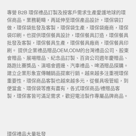
專營 B2B 環保禮品訂製及按客戶需求生產愛護地球的環
保商品。業務範疇，再延伸至環保產品設計，環保袋訂
做，環保袋批發及客製，環保袋生產，環保袋廠商，環保
袋印刷。也提供環保餐具設計，環保餐具訂造，環保餐具
批發及客製，環保餐具生產，環保餐具廠商，環保餐具印
刷。 提供企業禮品贈品OEM,ODM的台灣禮品公司、股東
會贈品、展場贈品、紀念品訂製、百貨公司週年慶贈品、
路跑比賽獎品、演唱會週邊、汽車禮品、啤酒贈品探購。
建立企業形象宣傳輔銷品提案行銷。越來越多注重視環保
重要性，環保商品客製也越來越多元，從餐具吸管組，到
便當盒、環保袋等應有盡有，各式環保商品/禮贈品客
製，環保客皆可滿足需求，歡迎電洽製作專屬品牌商品。
環保禮品大量批發