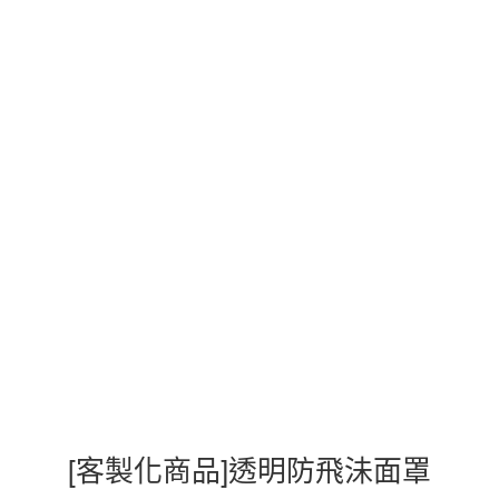
[客製化商品]透明防飛沬面罩