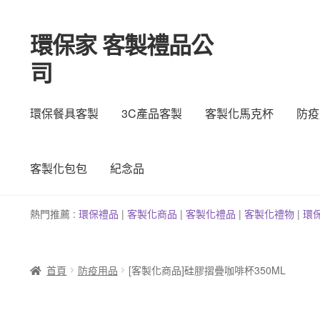
環保家 客製禮品公
跳
跳
至
至
司
導
主
覽
要
列
內
環保餐具客製
3C產品客製
客製化馬克杯
防疫
容
客製化包包
紀念品
熱門推薦 :
環保禮品
|
客製
化
商品
|
客
製
化禮品
|
客製化禮物
|
環
首頁
防疫用品
[客製化商品]硅膠摺疊咖啡杯350ML