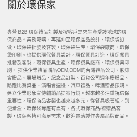
關於環保家
專營 B2B 環保禮品訂製及按客戶需求生產愛護地球的環
保商品。業務範疇，再延伸至環保產品設計，環保袋訂
做，環保袋批發及客製，環保袋生產，環保袋廠商，環保
袋印刷。也提供環保餐具設計，環保餐具訂造，環保餐具
批發及客製，環保餐具生產，環保餐具廠商，環保餐具印
刷。 提供企業禮品贈品OEM,ODM的台灣禮品公司、股東
會贈品、展場贈品、紀念品訂製、百貨公司週年慶贈品、
路跑比賽獎品、演唱會週邊、汽車禮品、啤酒贈品探購。
建立企業形象宣傳輔銷品提案行銷。越來越多注重視環保
重要性，環保商品客製也越來越多元，從餐具吸管組，到
便當盒、環保袋等應有盡有，各式環保商品/禮贈品客
製，環保客皆可滿足需求，歡迎電洽製作專屬品牌商品。