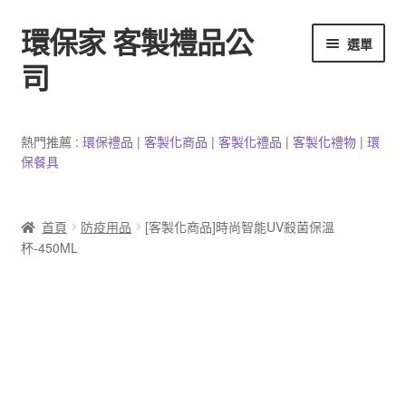
環保家 客製禮品公
跳
跳
選單
至
至
司
導
主
覽
要
環保餐具客製
列
內
熱門推薦 :
環保禮品
|
客製
化
商品
|
客
製
化禮品
|
客製化禮物
|
環
容
保餐具
3C產品客製
客製化馬克杯
首頁
防疫用品
[客製化商品]時尚智能UV殺菌保溫
杯-450ML
防疫用品
客製化居家生活用品
文具客製