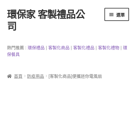
環保家 客製禮品公
跳
跳
選單
至
至
司
導
主
覽
要
環保餐具客製
列
內
熱門推薦 :
環保禮品
|
客製
化
商品
|
客
製
化禮品
|
客製化禮物
|
環
容
保餐具
3C產品客製
客製化馬克杯
首頁
防疫用品
[客製化商品]便攜迷你電風扇
防疫用品
客製化居家生活用品
文具客製