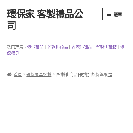
環保家 客製禮品公
跳
跳
選單
至
至
司
導
主
覽
要
環保餐具客製
列
內
熱門推薦 :
環保禮品
|
客製
化
商品
|
客
製
化禮品
|
客製化禮物
|
環
容
保餐具
3C產品客製
客製化馬克杯
首頁
環保餐具客製
[客製化商品]便攜加熱保溫餐盒
防疫用品
客製化居家生活用品
文具客製