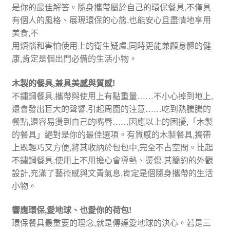
是你的最佳解答。隨身攜帶屬於自己的環保餐具,不僅具
有個人的風格、展現環保的心態,也能安心且盡情地享用
美食,不
用煩惱和害怕使用上的衛生疑慮,同時更能兼顧身體的健
康,肯定是個出門必備的生活小物。
木製的餐具,兼具美感與質感!
不鏽鋼餐具,攜帶與使用上有點重量……不小心掉到地上,
還會發出巨大的聲響,引起周圍的注意……吃到熱騰騰的
餐點,還容易燙到自己的嘴唇……因應以上的困擾,「木製
的餐具」絕對是你的最佳選項。有質感的木製餐具,攜帶
上既輕巧又方便,將其收納於包包中,完全不占空間。比起
不鏽鋼餐具,使用上不用擔心會導熱、燙傷,其簡約的外觀
設計,充滿了藝術感與文青氣息,肯定是個隨身攜帶的生活
小物。
響應環保,愛地球、也愛你的荷包!
環保餐具最重要的理念,就是傳達愛地球的決心。若是三