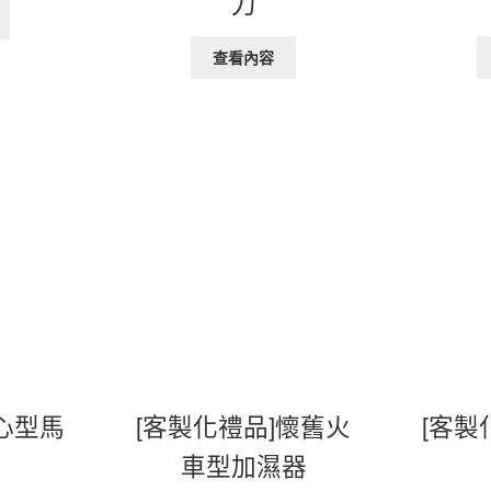
刀
查看內容
]心型馬
[客製化禮品]懷舊火
[客製
車型加濕器