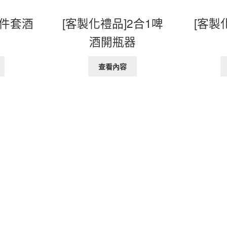
2件套酒
[客製化禮品]2合1啤
[客製
酒開瓶器
查看內容