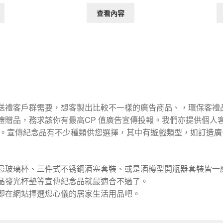
查看內容
送禮客戶群需要，想客製出比較不一樣的廣告商品、，環保客禮
禮贈品，務求該你有最高CP 值廣告宣傳投報。我們亦提供個人
效益。宣傳紀念品有不少種類供您選擇，其中有遊戲類型，如訂造
忌玻璃杯、三件式不锈鋼酒塞套裝、或是酒樽型開瓶器套裝皆一
水晶發光杯墊等宣傳紀念品就最適合不過了。
即在網站擇選您心儀的居家生活用品吧。