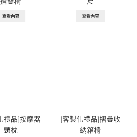
摺疊椅
尺
查看內容
查看內容
化禮品]按摩器
[客製化禮品]摺疊收
頸枕
納箱椅