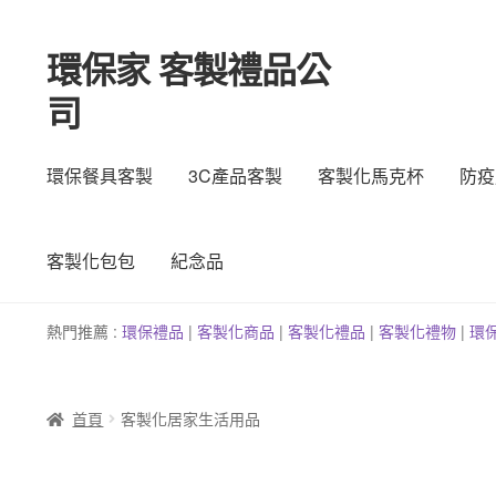
環保家 客製禮品公
跳
跳
至
至
司
導
主
覽
要
列
內
環保餐具客製
3C產品客製
客製化馬克杯
防疫
容
客製化包包
紀念品
熱門推薦 :
環保禮品
|
客製
化
商品
|
客
製
化禮品
|
客製化禮物
|
環
首頁
客製化居家生活用品